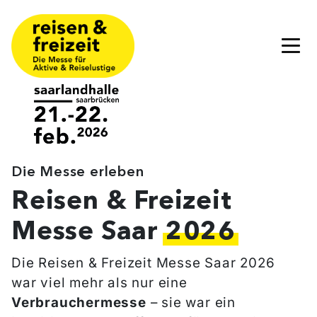
Reisen & Freizeit Messe Saar
21. - 22. Februar 2026
Weiter zum Inhalt
Skip to footer
Saarlandhalle
An der Saarlandhalle 1
66113 Saarbrücken
Die Messe erleben
Öffnungszeiten
Reisen & Freizeit
Täglich von 10.00 bis 18.00 Uhr
Messe Saar
2026
Informationen & Tickets sind bald wieder
Die Reisen & Freizeit Messe Saar 2026
verfügbar!
war viel mehr als nur eine
Verbrauchermesse
– sie war ein
rfs@ccsaar.de